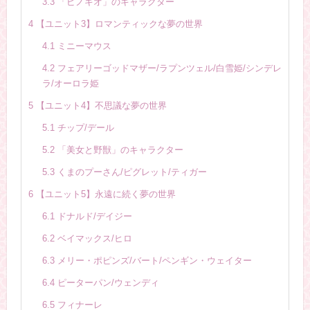
3.3
「ピノキオ」のキャラクター
4
【ユニット3】ロマンティックな夢の世界
4.1
ミニーマウス
4.2
フェアリーゴッドマザー/ラプンツェル/白雪姫/シンデレ
ラ/オーロラ姫
5
【ユニット4】不思議な夢の世界
5.1
チップ/デール
5.2
「美女と野獣」のキャラクター
5.3
くまのプーさん/ピグレット/ティガー
6
【ユニット5】永遠に続く夢の世界
6.1
ドナルド/デイジー
6.2
ベイマックス/ヒロ
6.3
メリー・ポピンズ/バート/ペンギン・ウェイター
6.4
ピーターパン/ウェンディ
6.5
フィナーレ