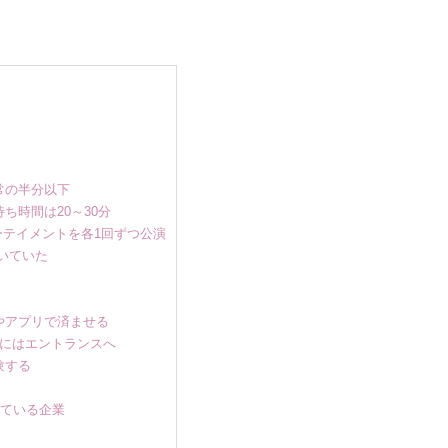
常の半分以下
ち時間は20～30分
ーテイメントを各1回ずつ公演
いていた
やアプリで済ませる
にはエントランスへ
験する
ている企業