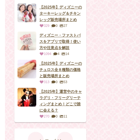
【2025年】ディズニーの
ターキーレッグ＆チキン
レッグ販売場所まとめ
329
0
27
ディズニー・ファストパ
スをアプリで取得！使い
方や注意点を解説
1094
4
14
【2025年】ディズニーの
チュロス全８種類の価格
と販売場所まとめ
313
0
53
【2025年】運営中のキャ
ラグリ・フリーグリーテ
ィングまとめ！どこで誰
に会える？
270
0
11