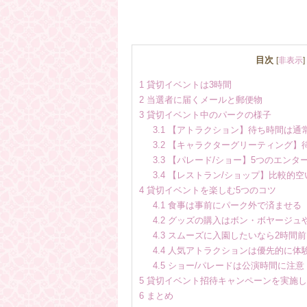
目次
[
非表示
]
1
貸切イベントは3時間
2
当選者に届くメールと郵便物
3
貸切イベント中のパークの様子
3.1
【アトラクション】待ち時間は通
3.2
【キャラクターグリーティング】待
3.3
【パレード/ショー】5つのエンタ
3.4
【レストラン/ショップ】比較的空
4
貸切イベントを楽しむ5つのコツ
4.1
食事は事前にパーク外で済ませる
4.2
グッズの購入はボン・ボヤージュ
4.3
スムーズに入園したいなら2時間前
4.4
人気アトラクションは優先的に体
4.5
ショー/パレードは公演時間に注意
5
貸切イベント招待キャンペーンを実施し
6
まとめ