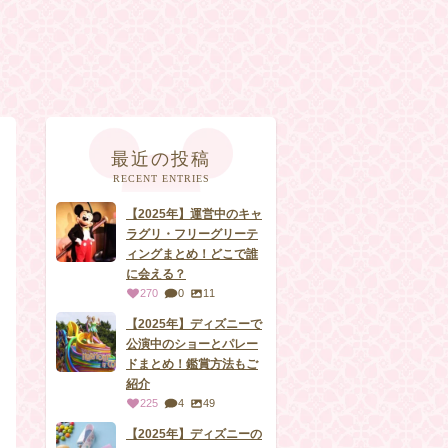
最近の投稿
RECENT ENTRIES
【2025年】運営中のキャ
ラグリ・フリーグリーテ
ィングまとめ！どこで誰
に会える？
270
0
11
【2025年】ディズニーで
公演中のショーとパレー
ドまとめ！鑑賞方法もご
紹介
225
4
49
【2025年】ディズニーの