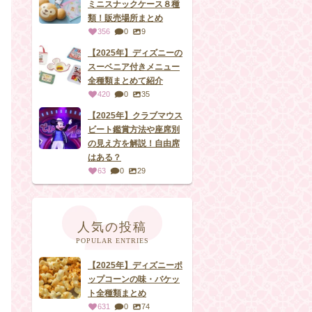
ミニスナックケース８種
類！販売場所まとめ
356
0
9
【2025年】ディズニーの
スーベニア付きメニュー
全種類まとめて紹介
420
0
35
【2025年】クラブマウス
ビート鑑賞方法や座席別
の見え方を解説！自由席
はある？
63
0
29
人気の投稿
POPULAR ENTRIES
【2025年】ディズニーポ
ップコーンの味・バケッ
ト全種類まとめ
631
0
74