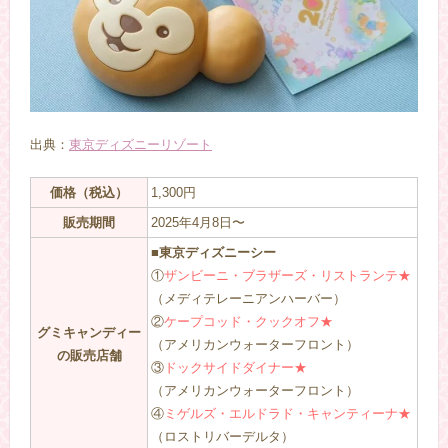
出典：
東京ディズニーリゾート
価格（税込）
1,300円
販売期間
2025年4月8日〜
■東京ディズニーシー
①
ザンビーニ・ブラザーズ・リストランテ★
（メディテレーニアンハーバー）
②
ケープコッド・クックオフ★
グミキャンディー
（アメリカンウォーターフロント）
の販売店舗
③
ドックサイドダイナー★
（アメリカンウォーターフロント）
④
ミゲルズ・エルドラド・キャンティーナ★
（ロストリバーデルタ）