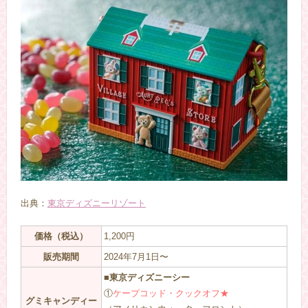
出典：
東京ディズニーリゾート
価格（税込）
1,200円
販売期間
2024年7月1日〜
■東京ディズニーシー
①
ケープコッド・クックオフ★
グミキャンディー