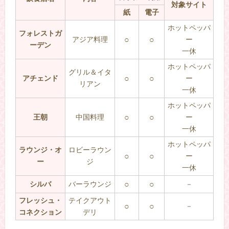
対象サイト
紙
電子
ホットペッパ
フォレストガ
アジア料理
○
○
ー
ーデン
一休
ホットペッパ
グリル＆イタ
アチェンド
○
○
ー
リアン
一休
ホットペッパ
王朝
中国料理
○
○
ー
一休
ホットペッパ
ラウンジ・オ
ロビーラウン
○
○
ー
ー
ジ
一休
シルバ
バーラウンジ
○
○
－
フレッシュ・
テイクアウト
○
○
－
コネクション
デリ