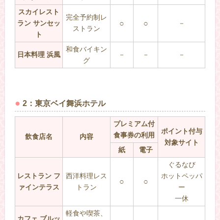
スカイレスト
完全予約制レ
ラン サンセッ
○
○
－
ストラン
ト
和食バイキン
日本料理 浜風
－
－
－
グ
2：東京ベイ舞浜ホテル
プレミアム付
ポイント付与
食事券の利用
飲食店名
内容
対象サイト
紙
電子
ぐるなび
レストラン フ
西洋料理レス
ホットペッパ
○
○
ァインテラス
トラン
ー
一休
軽食や喫茶、
カフェ ブルッ