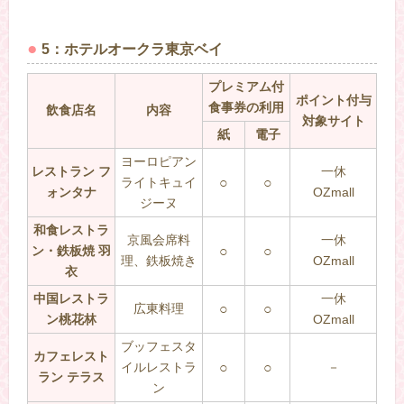
5：ホテルオークラ東京ベイ
プレミアム付
ポイント付与
食事券の利用
飲食店名
内容
対象サイト
紙
電子
ヨーロピアン
レストラン フ
一休
ライトキュイ
○
○
ォンタナ
OZmall
ジーヌ
和食レストラ
京風会席料
一休
ン・鉄板焼 羽
○
○
理、鉄板焼き
OZmall
衣
中国レストラ
一休
広東料理
○
○
ン桃花林
OZmall
ブッフェスタ
カフェレスト
イルレストラ
○
○
－
ラン テラス
ン