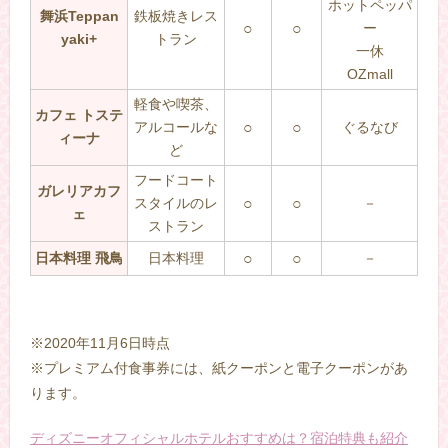
ホットペッパ
舞浜Teppan
鉄板焼きレス
○
○
ー
yaki+
トラン
一休
OZmall
軽食や喫茶、
カフェ トステ
アルコールな
○
○
ぐるなび
ィーナ
ど
フードコート
ガレリアカフ
スタイルのレ
○
○
－
ェ
ストラン
日本料理 飛鳥
日本料理
○
○
－
※2020年11月6日時点
※プレミアム付食事券には、紙クーポンと電子クーポンがあ
ります。
ディズニーオフィシャルホテルおすすめは？宿泊特典も紹介