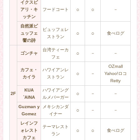
イクスピ
アリ・キ
フードコート
○
○
－
ッチン
自然派ビ
ビュッフェレ
ュッフェ
○
○
食べログ
ストラン
饗の詩
台湾ティーカ
ゴンチャ
○
－
－
フェ
OZmall
カフェ・
ハワイアンレ
○
－
Yahoo!ロコ
カイラ
ストラン
Retty
KUA
ハワイアング
2F
○
－
－
‵AINA
ルメバーガー
Guzman y
メキシカンダ
○
－
－
Gomez
イナー
レインフ
テーマレスト
ォレスト
○
○
食べログ
ラン
カフェ