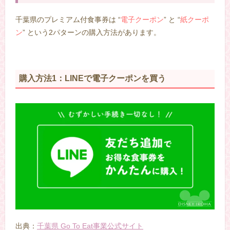
千葉県のプレミアム付食事券は “
電子クーポン
” と “
紙クーポ
ン
” という2パターンの購入方法があります。
購入方法1：LINEで電子クーポンを買う
出典：
千葉県 Go To Eat事業公式サイト