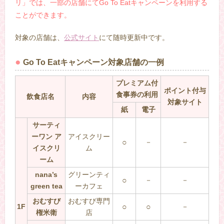
リ」では、一部の店舗にてGo To Eatキャンペーンを利用する
ことができます。
対象の店舗は、
公式サイト
にて随時更新中です。
Go To Eatキャンペーン対象店舗の一例
プレミアム付
ポイント付与
食事券の利用
飲食店名
内容
対象サイト
紙
電子
サーティ
ーワン ア
アイスクリー
○
－
－
イスクリ
ム
ーム
nana’s
グリーンティ
○
－
－
green tea
ーカフェ
おむすび
おむすび専門
1F
○
○
－
権米衛
店