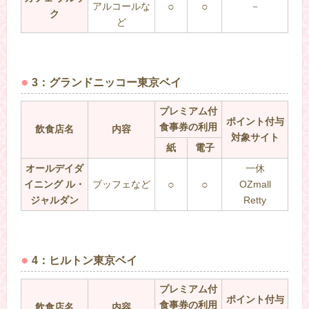
アルコールな
○
○
－
ク
ど
3：グランドニッコー東京ベイ
プレミアム付
ポイント付与
食事券の利用
飲食店名
内容
対象サイト
紙
電子
オールデイダ
一休
イニング ル・
ブッフェなど
○
○
OZmall
ジャルダン
Retty
4：ヒルトン東京ベイ
プレミアム付
ポイント付与
食事券の利用
飲食店名
内容