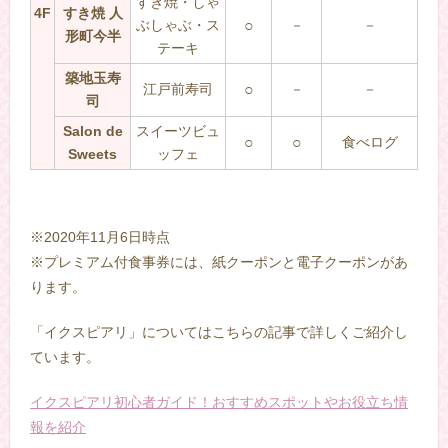
すき焼・しゃ
4F
すき焼 人
ぶしゃぶ・ス
○
－
－
形町今半
テーキ
築地玉寿
江戸前寿司
○
－
－
司
Salon de
スイーツビュ
○
○
食べログ
Sweets
ッフェ
※2020年11月6日時点
※プレミアム付食事券には、紙クーポンと電子クーポンがあ
ります。
「イクスピアリ」についてはこちらの記事で詳しくご紹介し
ています。
イクスピアリ初心者ガイド！おすすめスポットやお役立ち情
報を紹介