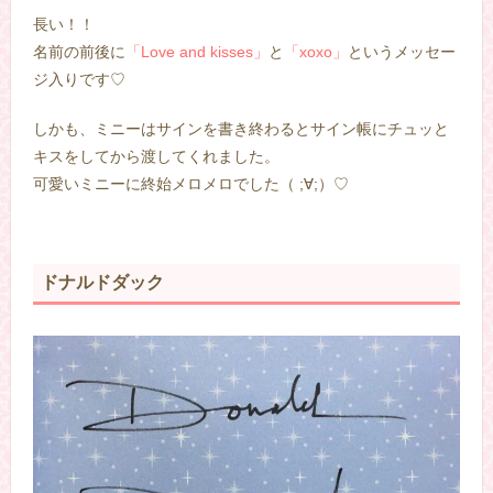
長い！！
名前の前後に
「Love and kisses」
と
「xoxo」
というメッセー
ジ入りです♡
しかも、ミニーはサインを書き終わるとサイン帳にチュッと
キスをしてから渡してくれました。
可愛いミニーに終始メロメロでした（ ;∀;）♡
ドナルドダック