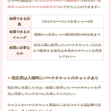
ショーの抽選は、
ビリエッテリーア（抽選所）
で行うか、
東
京ディズニーリゾート公式アプリ
にて行うことができます。
抽選できる回
1日1グループにつき各ショー1回
数
抽選できるタ
開園から各回ショー開演時間の45分前まで
イミング
当日入園に使用したパークチケット（2人以
抽選に必要な
上で鑑賞する場合は全員分のチケットを用意
もの
しておく）
指定席は入場時にパークチケットのチェックあり
指定席に当選した方は、抽選に使用したパークチケットを手
元に用意してシアターに入場してください。
キャストがパークチケット裏面の二次元コードを認証機で読