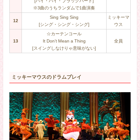
[バイ・バイ・ブラックバード]
※3曲のうちランダムで1曲演奏
Sing Sing Sing
ミッキーマ
12
[シング・シング・シング]
ウス
☆カーテンコール
13
It Don’t Mean a Thing
全員
[スイングしなけりゃ意味がない]
ミッキーマウスのドラムプレイ