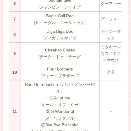
Jumpin’ Jive
6
グーフィー
[ジャンピン・ジャイブ]
Bugle Call Rag
7
グーフィー
[ビューグル・コール・ラグ]
Diga Diga Doo
デイジーダ
8
[ディガディガドゥ]
ック
ミッキーマ
Cheek to Cheek
9
ウス、ミニ
[チーク・トゥ・チーク]
ーマウス
Four Brothers
10
全員
[フォー・ブラザーズ]
Band Introduction（バンドメンバー紹
介）
①All of Me
[オール・オブ・ミー]
11
②’S Wonderful
－
[ス・ワンダフル]
③Bye Bye Blackbird