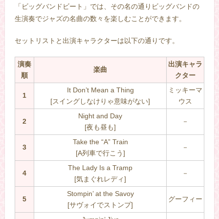
「ビッグバンドビート」では、その名の通りビッグバンドの
生演奏でジャズの名曲の数々を楽しむことができます。
セットリストと出演キャラクターは以下の通りです。
演奏
出演キャラ
楽曲
順
クター
It Don’t Mean a Thing
ミッキーマ
1
[スイングしなけりゃ意味がない]
ウス
Night and Day
2
－
[夜も昼も]
Take the “A” Train
3
－
[A列車で行こう]
The Lady Is a Tramp
4
－
[気まぐれレディ]
Stompin’ at the Savoy
5
グーフィー
[サヴォイでストンプ]