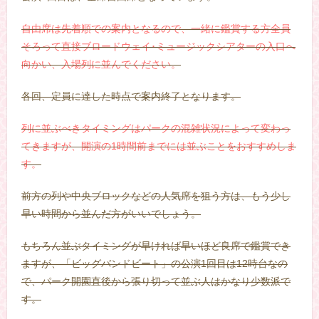
自由席は先着順での案内となるので、一緒に鑑賞する方全員
そろって直接ブロードウェイ･ミュージックシアターの入口へ
向かい、入場列に並んでください。
各回、定員に達した時点で案内終了となります。
列に並ぶべきタイミングはパークの混雑状況によって変わっ
てきますが、開演の1時間前までには並ぶことをおすすめしま
す。
前方の列や中央ブロックなどの人気席を狙う方は、もう少し
早い時間から並んだ方がいいでしょう。
もちろん並ぶタイミングが早ければ早いほど良席で鑑賞でき
ますが、「ビッグバンドビート」の公演1回目は12時台なの
で、パーク開園直後から張り切って並ぶ人はかなり少数派で
す。