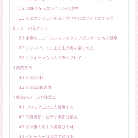
1.2
2006年からロングラン公演中
1.3
公演スケジュールはアプリや公式サイトにて公開
2
ショーの見どころ
2.1
本場のミュージシャンやタップダンサーたちが登場
2.2
ジャズバンドによる生演奏を楽しめる
2.3
ミッキーマウスのドラムプレイ
3
鑑賞方法
3.1
公演1回目
3.2
公演2回目以降
4
鑑賞のルールと注意点
4.1
ブロックごとに入退場する
4.2
写真撮影・ビデオ撮影は禁止
4.3
開演後の途中入退場は不可
4.4
ベビーカーは入口で預ける