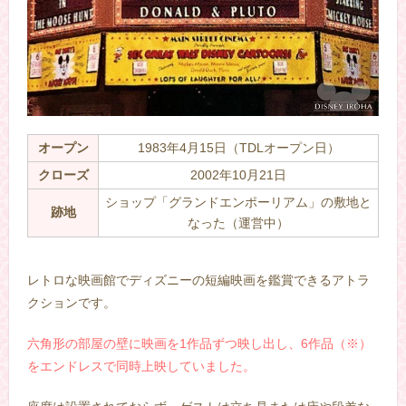
オープン
1983年4月15日（TDLオープン日）
クローズ
2002年10月21日
ショップ「グランドエンポーリアム」の敷地と
跡地
なった（運営中）
–
レトロな映画館でディズニーの短編映画を鑑賞できるアトラ
クションです。
六角形の部屋の壁に映画を1作品ずつ映し出し、6作品（※）
をエンドレスで同時上映していました。