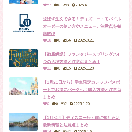
57
0
8
2025.4.1
並ばず注文できる！ディズニー・モバイル
オーダーの使い方やメニュー、注意点を徹
底解説
18
0
66
2025.3.21
【徹底解説】ファンタジースプリングス4
つの入場方法と注意点まとめ！
21
0
15
2025.1.23
【1月21日から】学生限定カレッジパスポ
ートでお得にパークへ！購入方法と注意点
まとめ
0
0
2
2025.1.20
【1月･2月】ディズニー行く前に知りたい
最新情報と注意点まとめ
14
0
43
2025.1.6