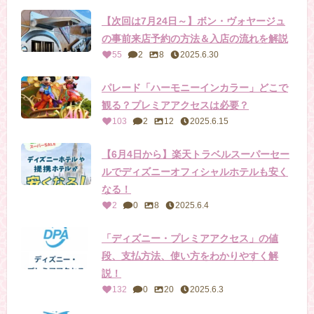
【次回は7月24日～】ボン・ヴォヤージュ
の事前来店予約の方法＆入店の流れを解説
55
2
8
2025.6.30
パレード「ハーモニーインカラー」どこで
観る？プレミアアクセスは必要？
103
2
12
2025.6.15
【6月4日から】楽天トラベルスーパーセー
ルでディズニーオフィシャルホテルも安く
なる！
2
0
8
2025.6.4
「ディズニー・プレミアアクセス」の値
段、支払方法、使い方をわかりやすく解
説！
132
0
20
2025.6.3