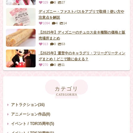
329
0
27
ディズニー・ファストパスをアプリで取得！使い方や
注意点を解説
1094
4
14
【2025年】ディズニーのチュロス全８種類の価格と販
売場所まとめ
313
0
53
【2025年】運営中のキャラグリ・フリーグリーティン
グまとめ！どこで誰に会える？
270
0
11
カテゴリ
CATEGORIES
アトラクション(16)
アニメーション作品(8)
イベント / TDR35周年(5)