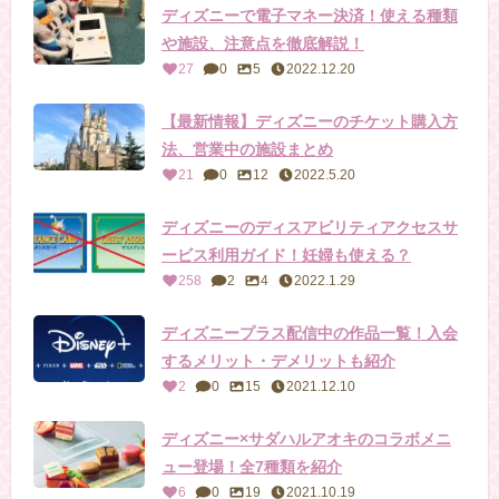
ディズニーで電子マネー決済！使える種類
や施設、注意点を徹底解説！
27
0
5
2022.12.20
【最新情報】ディズニーのチケット購入方
法、営業中の施設まとめ
21
0
12
2022.5.20
ディズニーのディスアビリティアクセスサ
ービス利用ガイド！妊婦も使える？
258
2
4
2022.1.29
ディズニープラス配信中の作品一覧！入会
するメリット・デメリットも紹介
2
0
15
2021.12.10
ディズニー×サダハルアオキのコラボメニ
ュー登場！全7種類を紹介
6
0
19
2021.10.19