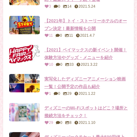
3
0
14
2021.5.24
【2021年】トイ・ストーリーホテルのオー
プン決定！最新情報を公開
11
0
11
2021.4.7
【2021】ベイマックスの新イベント開催！
体験方法やグッズ・メニューを紹介
10
0
33
2021.3.22
実写化したディズニーアニメーション映画
一覧！公開予定の作品も紹介
1
0
29
2021.1.22
ディズニーのWi-Fiスポットはどこ？場所と
接続方法をチェック！
29
0
8
2021.1.10