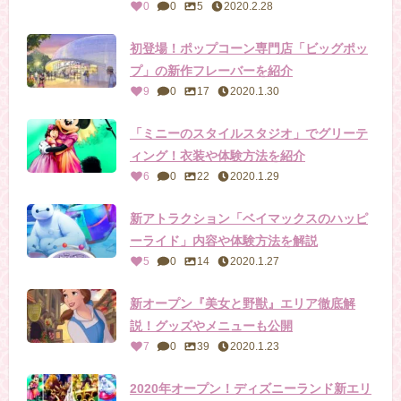
0
0
5
2020.2.28
初登場！ポップコーン専門店「ビッグポッ
プ」の新作フレーバーを紹介
9
0
17
2020.1.30
「ミニーのスタイルスタジオ」でグリーテ
ィング！衣装や体験方法を紹介
6
0
22
2020.1.29
新アトラクション「ベイマックスのハッピ
ーライド」内容や体験方法を解説
5
0
14
2020.1.27
新オープン『美女と野獣』エリア徹底解
説！グッズやメニューも公開
7
0
39
2020.1.23
2020年オープン！ディズニーランド新エリ