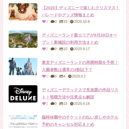
【2020】ディズニーで楽しむクリスマス！
パレードやグッズ情報まとめ
2
0
33
2020.10.8
ディズニーランド新エリアが9月28日オー
プン！新施設の利用方法まとめ
2
0
10
2020.9.17
東京ディズニーランドの再開時期を予想！
入園者数は通常の3割以下？
1
0
4
2020.6.2
ディズニーデラックスで見放題の作品リス
ト！視聴方法や注意点も解説
2
0
15
2020.4.16
臨時休園中のチケットの払い戻しやホテル
予約のキャンセル対応まとめ