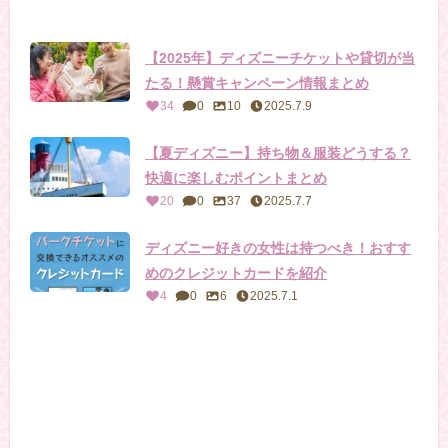
【2025年】ディズニーチケットや貸切が当
たる！懸賞キャンペーン情報まとめ
34
0
10
2025.7.9
【夏ディズニー】持ち物＆服装どうする？
快適に楽しむポイントまとめ
20
0
37
2025.7.7
ディズニー好きの女性は持つべき！おすす
めのクレジットカードを紹介
4
0
6
2025.7.1