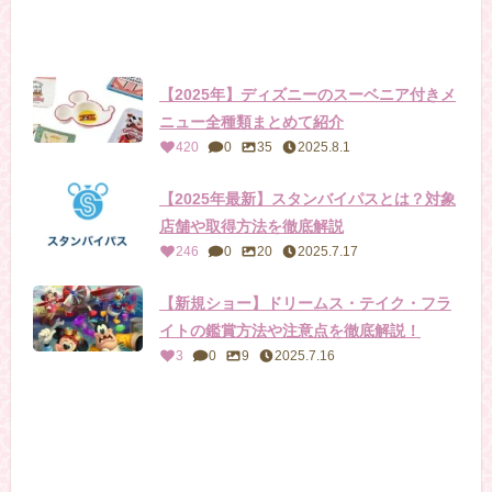
【2025年】ディズニーのスーベニア付きメ
ニュー全種類まとめて紹介
420
0
35
2025.8.1
【2025年最新】スタンバイパスとは？対象
店舗や取得方法を徹底解説
246
0
20
2025.7.17
【新規ショー】ドリームス・テイク・フラ
イトの鑑賞方法や注意点を徹底解説！
3
0
9
2025.7.16