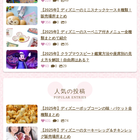
225
4
49
【2025年】ディズニーのミニスナックケース８種類！
販売場所まとめ
356
0
9
【2025年】ディズニーのスーベニア付きメニュー全種
類まとめて紹介
420
0
35
【2025年】クラブマウスビート鑑賞方法や座席別の見
え方を解説！自由席はある？
63
0
29
人気の投稿
POPULAR ENTRIES
【2025年】ディズニーポップコーンの味・バケット全
種類まとめ
631
0
74
【2025年】ディズニーのターキーレッグ＆チキンレッ
グ販売場所まとめ