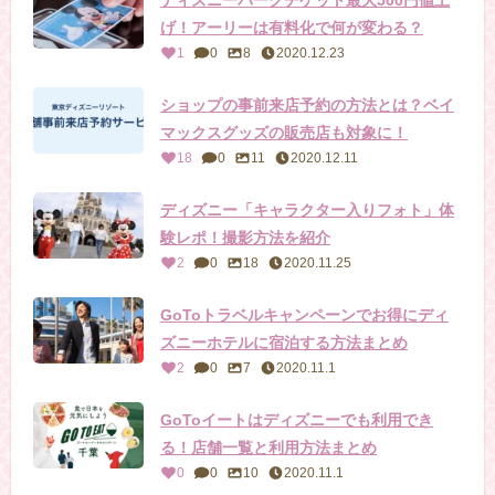
ディズニーパークチケット最大500円値上
げ！アーリーは有料化で何が変わる？
1
0
8
2020.12.23
ショップの事前来店予約の方法とは？ベイ
マックスグッズの販売店も対象に！
18
0
11
2020.12.11
ディズニー「キャラクター入りフォト」体
験レポ！撮影方法を紹介
2
0
18
2020.11.25
GoToトラベルキャンペーンでお得にディ
ズニーホテルに宿泊する方法まとめ
2
0
7
2020.11.1
GoToイートはディズニーでも利用でき
る！店舗一覧と利用方法まとめ
0
0
10
2020.11.1