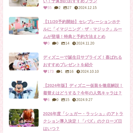
い！予算別のおすすめプラン
55
2
27
2024.12.15
【11/20予約開始】セレブレーションホテ
ルに「イマジニング・ザ・マジック」ルー
ムが登場！特典と予約方法まとめ
0
0
14
2024.11.20
ディズニーで誕生日サプライズ！喜ばれる
おすすめプレゼントを紹介
173
1
16
2024.10.10
【2024年版】ディズニー仮装を徹底解説！
着替えはどうする？今年の人気キャラは？
6
0
15
2024.9.27
2026年度「シュガー・ラッシュ」のアトラ
クション導入決定！「バズ」のクローズ日
はいつ？