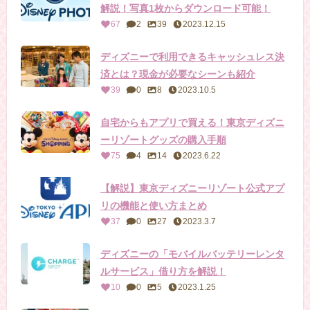
解説！写真1枚からダウンロード可能！
67
2
39
2023.12.15
ディズニーで利用できるキャッシュレス決
済とは？現金が必要なシーンも紹介
39
0
8
2023.10.5
自宅からもアプリで買える！東京ディズニ
ーリゾートグッズの購入手順
75
4
14
2023.6.22
【解説】東京ディズニーリゾート公式アプ
リの機能と使い方まとめ
37
0
27
2023.3.7
ディズニーの「モバイルバッテリーレンタ
ルサービス」借り方を解説！
10
0
5
2023.1.25