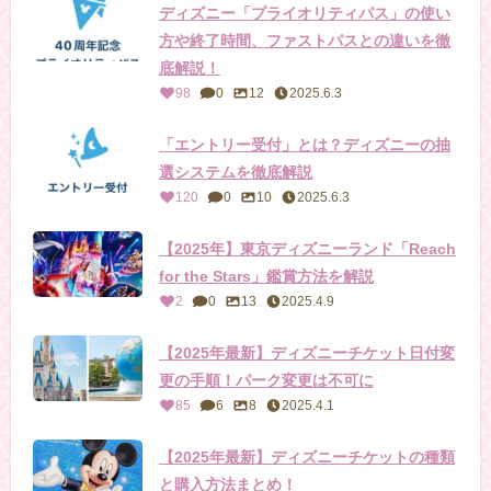
ディズニー「プライオリティパス」の使い
方や終了時間、ファストパスとの違いを徹
底解説！
98
0
12
2025.6.3
「エントリー受付」とは？ディズニーの抽
選システムを徹底解説
120
0
10
2025.6.3
【2025年】東京ディズニーランド「Reach
for the Stars」鑑賞方法を解説
2
0
13
2025.4.9
【2025年最新】ディズニーチケット日付変
更の手順！パーク変更は不可に
85
6
8
2025.4.1
【2025年最新】ディズニーチケットの種類
と購入方法まとめ！