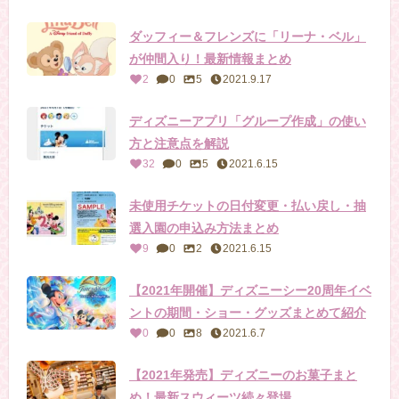
ダッフィー＆フレンズに「リーナ・ベル」
が仲間入り！最新情報まとめ
2
0
5
2021.9.17
ディズニーアプリ「グループ作成」の使い
方と注意点を解説
32
0
5
2021.6.15
未使用チケットの日付変更・払い戻し・抽
選入園の申込み方法まとめ
9
0
2
2021.6.15
【2021年開催】ディズニーシー20周年イベ
ントの期間・ショー・グッズまとめて紹介
0
0
8
2021.6.7
【2021年発売】ディズニーのお菓子まと
め！最新スウィーツ続々登場