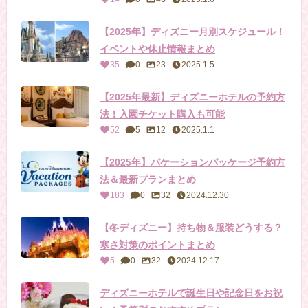
【2025年】ディズニー月別スケジュール！
イベントや休止情報まとめ
35
0
23
2025.1.5
【2025年最新】ディズニーホテルの予約方
法！入園チケット購入も可能
52
5
12
2025.1.1
【2025年】バケーションパッケージ予約方
法＆最新プランまとめ
183
0
32
2024.12.30
【冬ディズニー】持ち物＆服装どうする？
寒さ対策のポイントまとめ
5
0
32
2024.12.17
ディズニーホテルで誕生日や記念日をお祝