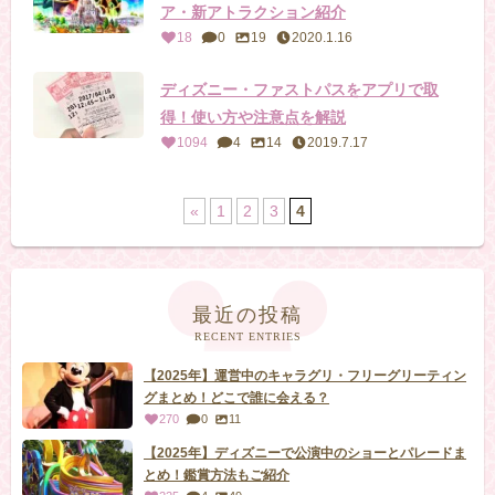
ア・新アトラクション紹介
18
0
19
2020.1.16
ディズニー・ファストパスをアプリで取
得！使い方や注意点を解説
1094
4
14
2019.7.17
«
1
2
3
4
最近の投稿
RECENT ENTRIES
【2025年】運営中のキャラグリ・フリーグリーティン
グまとめ！どこで誰に会える？
270
0
11
【2025年】ディズニーで公演中のショーとパレードま
とめ！鑑賞方法もご紹介