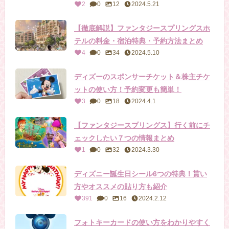
2
0
12
2024.5.21
【徹底解説】ファンタジースプリングスホ
テルの料金・宿泊特典・予約方法まとめ
4
0
34
2024.5.10
ディズーのスポンサーチケット＆株主チケ
ットの使い方！予約変更も簡単！
3
0
18
2024.4.1
【ファンタジースプリングス】行く前にチ
ェックしたい７つの情報まとめ
1
0
32
2024.3.30
ディズニー誕生日シール6つの特典！貰い
方やオススメの貼り方も紹介
391
0
16
2024.2.12
フォトキーカードの使い方をわかりやすく